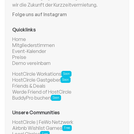
wir die Zukunft der Kurzzeitvermietung.
Folge uns auf Instagram
Quicklinks
Home
Mitgliederstimmen
Event-Kalender
Preise
Demo vereinbarn
HostCircle Workations
Soon
HostCircle Gastgeber
Soon
Friends & Deals
Werde Friend of HostCircle
BuddyPro buchen
Soon
Unsere Communities
HostCircle | FeWo Netzwerk
Airbnb Wishlist Games
Free
Free