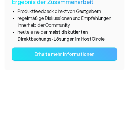
Ergebnis der Zusammenarbeit
Produktfeedback direkt von Gastgebern
regelmäßige Diskussionen und Empfehlungen
innerhalb der Community
heute eine der
meist diskutierten
Direktbuchungs-Lösungen im HostCircle
Erhalte mehr Informationen
Die Ausgangslage
Der Entwickler
Anthony Wood
, selbst Gastgeber seit
2016, beschäftigte sich früh intensiv mit dem Thema
Direktbuchungen und teilte regelmäßig Kennzahlen und
Strategien innerhalb der Community. Besonders sein
eigener Direktbuchungsanteil sorgte bei anderen
Gastgebern für Aufmerksamkeit und führte zu