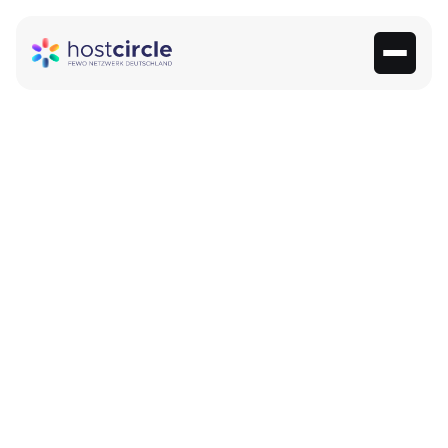

Gastflow
– Von der Idee
zum Produkt: Wie Gastflow
nach einem Call 35 zahlende
Kunden gewann
7 Beta-Hosts
aus der Community (Pre-Launch)